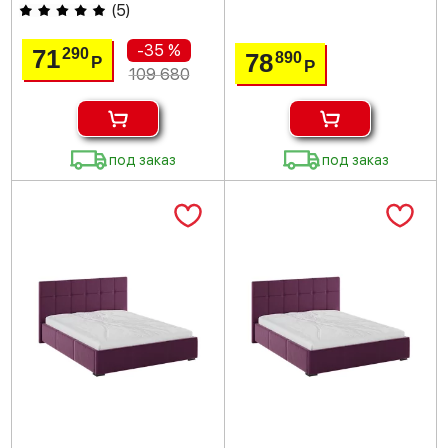
(
5
)
-35 %
71
290
78
890
Р
Р
109 680
под заказ
под заказ