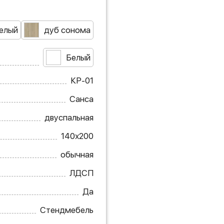
елый
дуб сонома
Белый
КР-01
Санса
двуспальная
140х200
обычная
ЛДСП
Да
Стендмебель