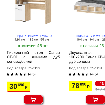
Ширина
Высота
Глубина
Ширина
Высота
Г
120 см
132 см
55 см
164 см
94 см
2
в наличии: 45 шт.
в наличии: 25
Письменный стол Санса
Двуспальная 
СТ-01 с ящиками дуб
160х200 Санса КР-
сонома/белый
дуб сонома
Код товара: 254123
Код товара: 254119
(
4.5
)
(
4.5
)
-45
78
890
30
690
Р
Р
143 