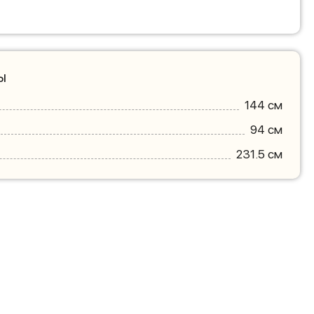
ы
144 см
94 см
231.5 см