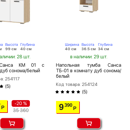
на
Высота
Глубина
Ширина
Высота
Глубина
м
99 см
40 см
40 см
36.5 см
34 см
аличии: 28 шт.
в наличии: 29 шт.
Санса КМ 01 с
Напольная тумба Санса
дуб сонома/белый
ТБ-01 в комнату дуб сонома/
белый
а: 254117
Код товара: 254124
(
5
)
(
5
)
-20 %
0
9
390
Р
Р
35 360