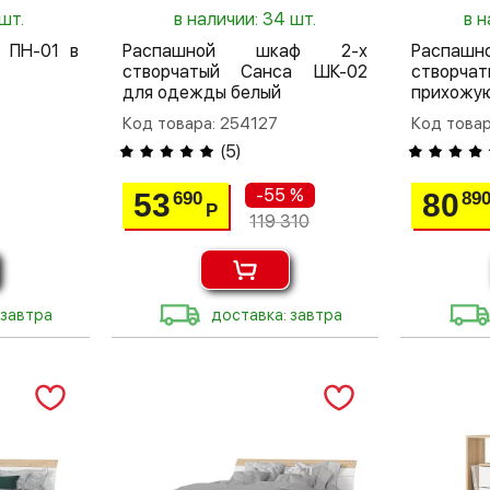
шт.
в наличии: 34 шт.
в н
 ПН-01 в
Распашной шкаф 2-х
Распа
створчатый Санса ШК-02
створча
для одежды белый
прихожую
Код товара: 254127
Код товар
(
5
)
-55 %
53
80
690
89
Р
119 310
 завтра
доставка: завтра