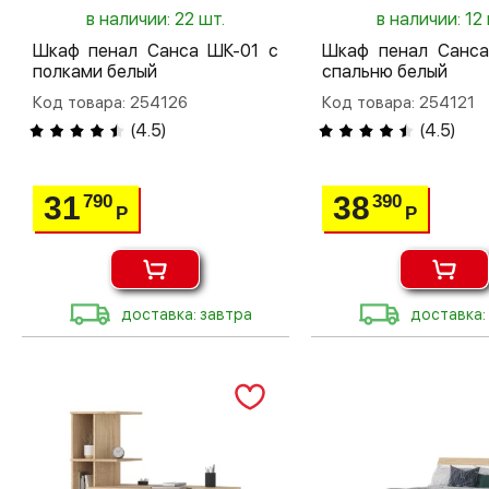
в наличии: 22 шт.
в наличии: 12 
Шкаф пенал Санса ШК-01 с
Шкаф пенал Санса
полками белый
спальню белый
Код товара: 254126
Код товара: 254121
(
4.5
)
(
4.5
)
31
38
790
390
Р
Р
доставка: завтра
доставка: