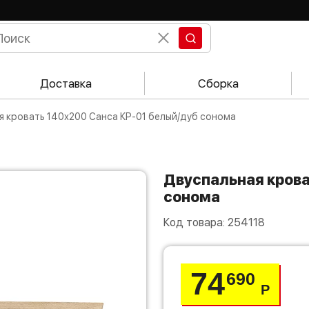
Доставка
Сборка
ая кровать 140х200 Санса КР-01 белый/дуб сонома
Двуспальная кровать 140х200 Санса КР-01 белый/дуб
сонома
Код товара:
254118
74
690
Р