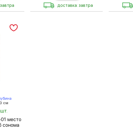
 завтра
доставка: завтра
лубина
0 см
 шт.
-01 место
б сонома