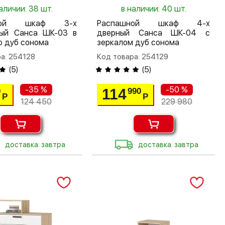
аличии: 38 шт.
в наличии: 40 шт.
шной шкаф 3-х
Распашной шкаф 4-х
тый Санса ШК-03 в
дверный Санса ШК-04 с
 дуб сонома
зеркалом дуб сонома
а: 254128
Код товара: 254129
(
5
)
(
5
)
-35 %
-50 %
114
0
990
Р
Р
124 450
229 980
доставка: завтра
доставка: завтра