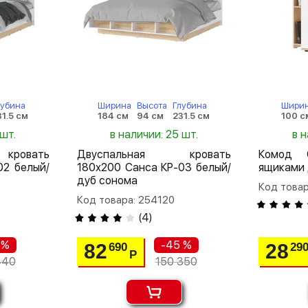
лубина
Ширина
Высота
Глубина
Шири
31.5 см
184 см
94 см
231.5 см
100 с
 шт.
в наличии: 25 шт.
в н
кровать
Двуспальная кровать
Комод 
02 белый/
180х200 Санса КР-03 белый/
ящиками 
дуб сонома
Код товар
Код товара: 254120
(
4
)
 %
-45 %
82
28
690
29
Р
440
150 350