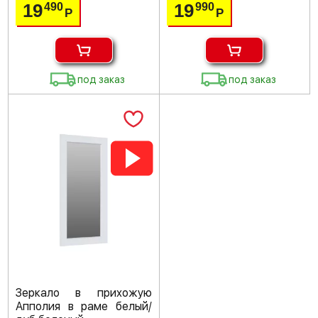
19
19
490
990
Р
Р
под заказ
под заказ
Зеркало в прихожую
Апполия в раме белый/