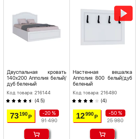
Двуспальная кровать
Настенная вешалка
140х200 Апполия белый/
Апполия 800 белый/дуб
дуб беленый
беленый
Код товара: 216144
Код товара: 216480
(
4.5
)
(
4
)
-20 %
-50 %
73
12
190
990
Р
Р
91 490
25 980