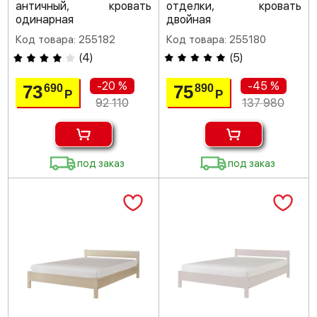
античный, кровать
отделки, кровать
одинарная
двойная
Код товара: 255182
Код товара: 255180
(
4
)
(
5
)
-20 %
-45 %
73
75
690
890
Р
Р
92 110
137 980
под заказ
под заказ