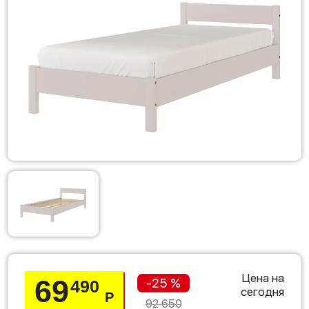
Цена на
69
-25 %
490
сегодня
Р
92 650