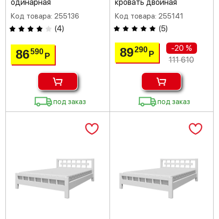
одинарная
кровать двойная
Код товара: 255136
Код товара: 255141
(
4
)
(
5
)
-20 %
89
290
86
590
Р
Р
111 610
под заказ
под заказ