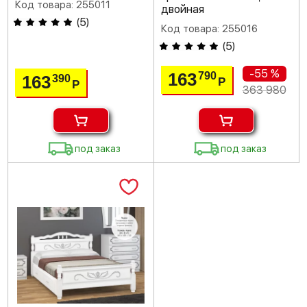
Код товара: 255011
двойная
(
5
)
Код товара: 255016
(
5
)
-55 %
163
790
163
390
Р
Р
363 980
под заказ
под заказ