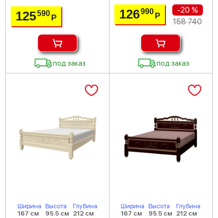
-20 %
126
990
125
590
Р
Р
158 740
под заказ
под заказ
Ширина
Высота
Глубина
Ширина
Высота
Глубина
167 см
95.5 см
212 см
167 см
95.5 см
212 см