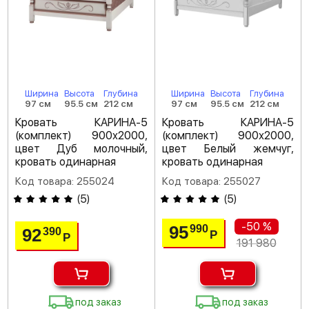
Ширина
Высота
Глубина
Ширина
Высота
Глубина
97 см
95.5 см
212 см
97 см
95.5 см
212 см
Кровать КАРИНА-5
Кровать КАРИНА-5
(комплект) 900х2000,
(комплект) 900х2000,
цвет Дуб молочный,
цвет Белый жемчуг,
кровать одинарная
кровать одинарная
Код товара: 255024
Код товара: 255027
(
5
)
(
5
)
-50 %
95
990
92
390
Р
Р
191 980
под заказ
под заказ