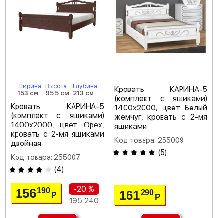
Ширина
Высота
Глубина
Кровать КАРИНА-5
153 см
95.5 см
213 см
(комплект с ящиками)
Кровать КАРИНА-5
1400х2000, цвет Белый
(комплект с ящиками)
жемчуг, кровать с 2-мя
1400х2000, цвет Орех,
ящиками
кровать с 2-мя ящиками
Код товара: 255009
двойная
(
5
)
Код товара: 255007
(
4
)
-20 %
156
190
161
290
Р
Р
195 240