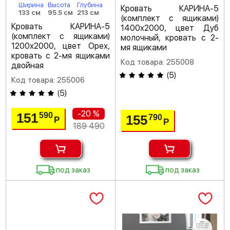
Ширина
Высота
Глубина
Кровать КАРИНА-5
133 см
95.5 см
213 см
(комплект с ящиками)
Кровать КАРИНА-5
1400х2000, цвет Дуб
(комплект с ящиками)
молочный, кровать с 2-
1200х2000, цвет Орех,
мя ящиками
кровать с 2-мя ящиками
Код товара: 255008
двойная
(
5
)
Код товара: 255006
(
5
)
-20 %
151
590
155
790
Р
Р
189 490
под заказ
под заказ