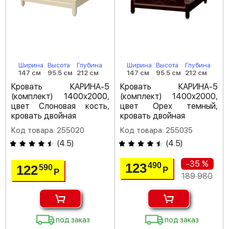
Ширина
Высота
Глубина
Ширина
Высота
Глубина
147 см
95.5 см
212 см
147 см
95.5 см
212 см
Кровать КАРИНА-5
Кровать КАРИНА-5
(комплект) 1400х2000,
(комплект) 1400х2000,
цвет Слоновая кость,
цвет Орех темный,
кровать двойная
кровать двойная
Код товара: 255020
Код товара: 255035
(
4.5
)
(
4.5
)
-35 %
123
490
122
590
Р
Р
189 980
под заказ
под заказ