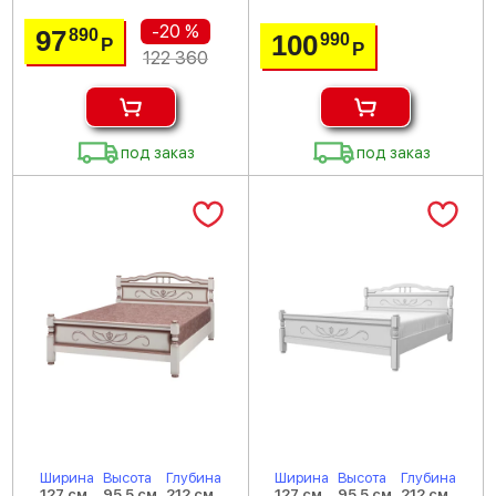
-20 %
97
890
100
990
Р
Р
122 360
под заказ
под заказ
Ширина
Высота
Глубина
Ширина
Высота
Глубина
127 см
95.5 см
212 см
127 см
95.5 см
212 см