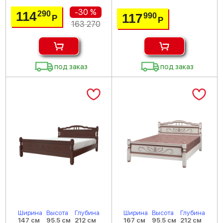
-30 %
114
290
117
990
Р
Р
163 270
под заказ
под заказ
Ширина
Высота
Глубина
Ширина
Высота
Глубина
147 см
95.5 см
212 см
167 см
95.5 см
212 см