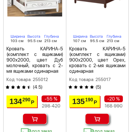
Ширина
Высота
Глубина
Ширина
Высота
Глубина
103 см
95.5 см
213 см
107 см
95.5 см
213 см
Кровать КАРИНА-5
Кровать КАРИНА-5
(комплект с ящиками)
(комплект с ящиками)
900х2000, цвет Дуб
900х2000, цвет Орех,
молочный, кровать с 2-
кровать с 2-мя ящиками
мя ящиками одинарная
одинарная
Код товара: 255012
Код товара: 255017
(
4.5
)
(
5
)
-55 %
-20 %
134
135
290
190
Р
Р
298 420
168 990
под заказ
под заказ