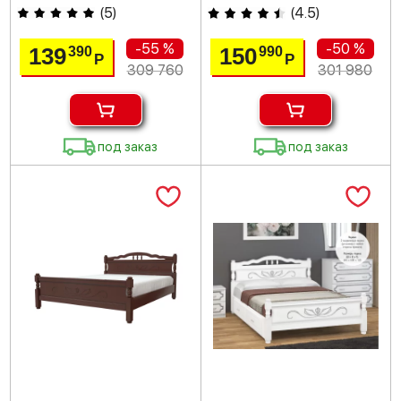
(
5
)
(
4.5
)
-55 %
-50 %
139
150
390
990
Р
Р
309 760
301 980
под заказ
под заказ