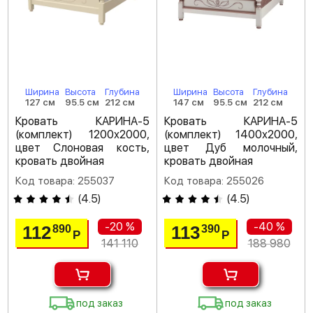
Ширина
Высота
Глубина
Ширина
Высота
Глубина
127 см
95.5 см
212 см
147 см
95.5 см
212 см
Кровать КАРИНА-5
Кровать КАРИНА-5
(комплект) 1200х2000,
(комплект) 1400х2000,
цвет Слоновая кость,
цвет Дуб молочный,
кровать двойная
кровать двойная
Код товара: 255037
Код товара: 255026
(
4.5
)
(
4.5
)
-20 %
-40 %
112
113
890
390
Р
Р
141 110
188 980
под заказ
под заказ