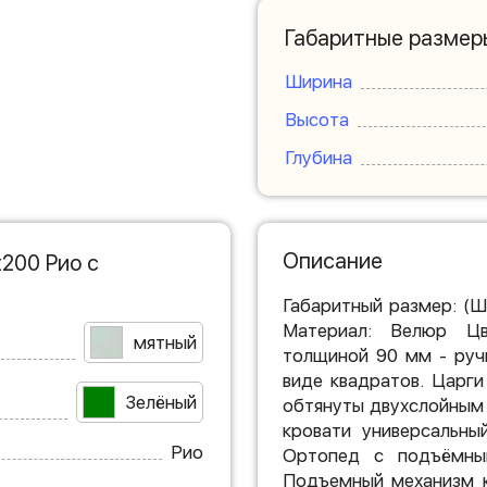
Габаритные размер
Ширина
Высота
Глубина
Описание
200 Рио с
Габаритный размер: (Ш
Материал: Велюр Цв
мятный
толщиной 90 мм - руч
виде квадратов. Царг
Зелёный
обтянуты двухслойным
кровати универсальны
Рио
Ортопед с подъёмны
Подъемный механизм к