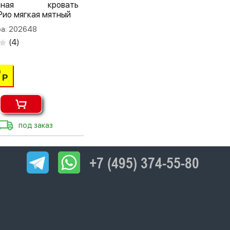
льная кровать
Рио мягкая мятный
ра: 202648
(
4
)
0
Р
под заказ
+7 (495) 374-55-80