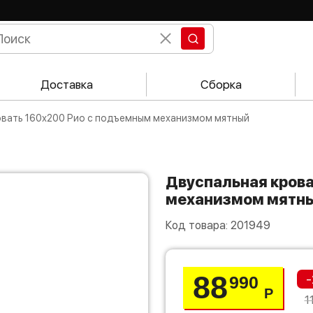
Доставка
Сборка
ровать 160х200 Рио с подъемным механизмом мятный
Двуспальная кровать 160х200 Рио с подъемным
механизмом мятн
Код товара:
201949
88
-
990
Р
1