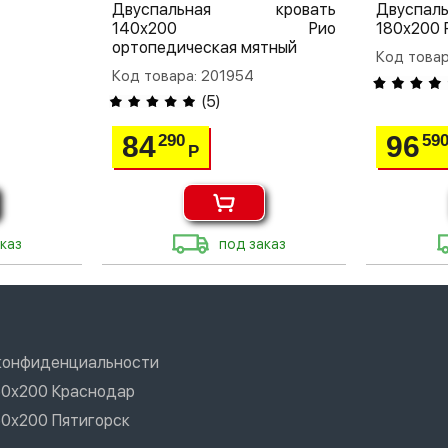
Двуспальная кровать
Двуспа
140х200 Рио
180х200 
ортопедическая мятный
Код това
Код товара: 201954
(
5
)
84
96
290
59
Р
каз
под заказ
конфиденциальности
60х200 Краснодар
60х200 Пятигорск