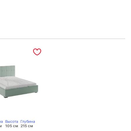
на
Высота
Глубина
м
105 см
215 см