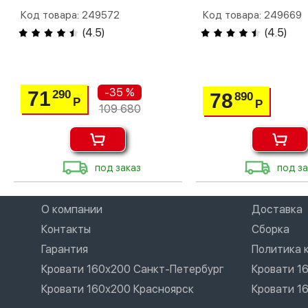
Код товара: 249572
Код товара: 249669
(
4.5
)
(
4.5
)
-35 %
71
290
78
890
Р
Р
109 680
под заказ
под за
О компании
Доставка
Контакты
Сборка
Гарантия
Политика 
Кровати 160х200 Санкт-Петербург
Кровати 1
Кровати 160х200 Красноярск
Кровати 1