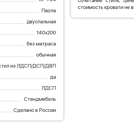
сочетание стиля, цен
стоимость кровати не в
Паола
двуспальная
140х200
без матраса
обычная
стил из ЛДСП/ДСП/ДВП
да
ЛДСП
Стендмебель
Сделано в России