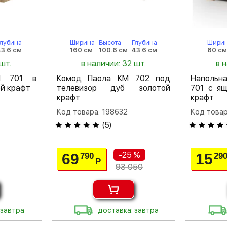
лубина
Ширина
Высота
Глубина
Шири
3.6 см
160 см
100.6 см
43.6 см
60 с
шт.
в наличии: 32 шт.
в 
М 701 в
Комод Паола КМ 702 под
Напольн
ой крафт
телевизор дуб золотой
701 с я
крафт
крафт
Код товара: 198632
Код товар
(
5
)
-25 %
69
15
790
29
Р
93 050
 завтра
доставка: завтра