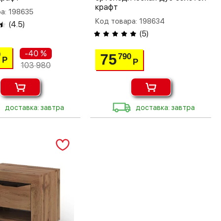
крафт
а: 198635
Код товара: 198634
(
4.5
)
(
5
)
-40 %
0
75
790
Р
Р
103 980
доставка: завтра
доставка: завтра