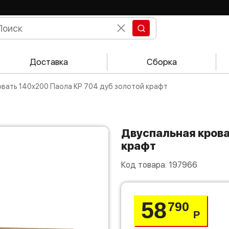
Доставка
Сборка
ровать 140х200 Паола КР 704 дуб золотой крафт
Двуспальная кровать 140х200 Паола КР 704 дуб золотой
крафт
Код товара:
197966
58
790
Р