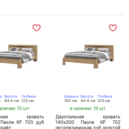
а
Высота
Глубина
Ширина
Высота
Глубина
м
84.4 см
212 см
150 см
84.4 см
212 см
наличии: 15 шт.
в наличии: 19 шт.
льная кровать
Двуспальная кровать
 Паола КР 703 дуб
140х200 Паола КР 702
крафт
ортопедическая дуб золотой