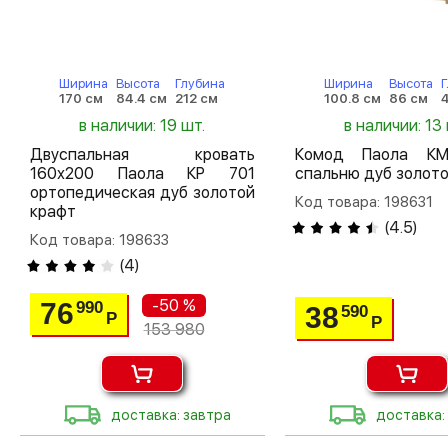
Ширина
Высота
Глубина
Ширина
Высота
Г
170 см
84.4 см
212 см
100.8 см
86 см
4
в наличии: 19 шт.
в наличии: 13 
Двуспальная кровать
Комод Паола К
160х200 Паола КР 701
спальню дуб золот
ортопедическая дуб золотой
Код товара: 198631
крафт
(
4.5
)
Код товара: 198633
(
4
)
-50 %
76
990
38
590
Р
Р
153 980
доставка: завтра
доставка: