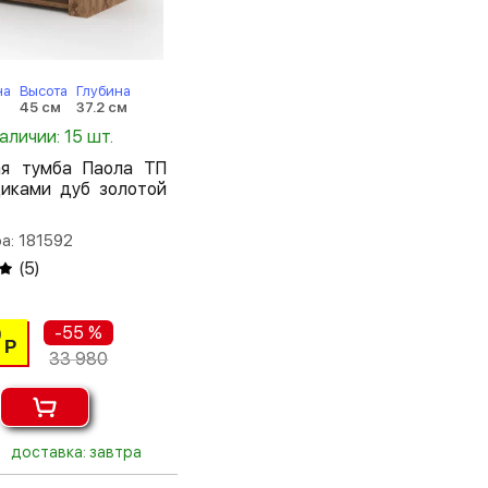
на
Высота
Глубина
м
45 см
37.2 см
наличии: 15 шт.
ая тумба Паола ТП
щиками дуб золотой
а: 181592
(
5
)
-55 %
0
Р
33 980
доставка: завтра