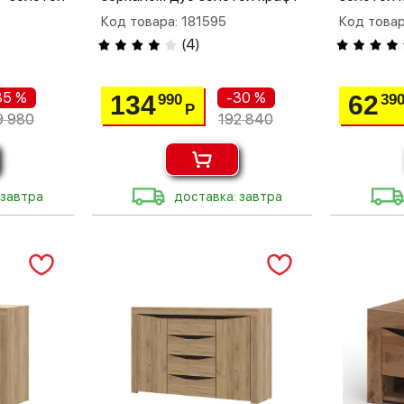
Код товара: 181595
Код товар
(
4
)
35 %
-30 %
134
62
990
39
Р
9 980
192 840
 завтра
доставка: завтра