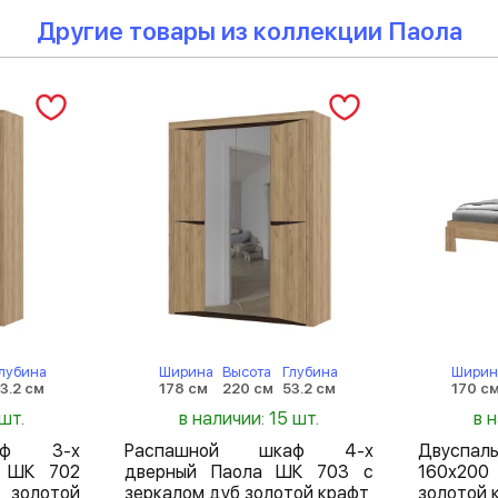
Другие товары из коллекции Паола
лубина
Ширина
Высота
Глубина
Ширин
3.2 см
178 см
220 см
53.2 см
170 с
шт.
в наличии: 15 шт.
в 
аф 3-х
Распашной шкаф 4-х
Двуспа
а ШК 702
дверный Паола ШК 703 с
160х200
 золотой
зеркалом дуб золотой крафт
золотой 