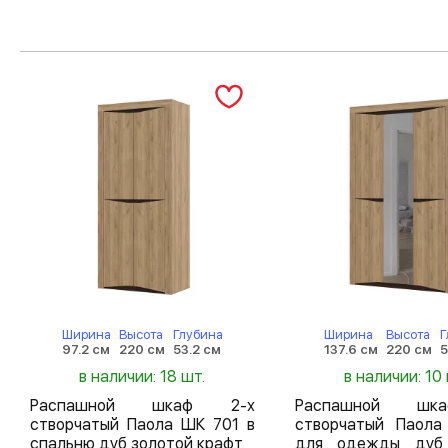
Ширина
Высота
Глубина
Ширина
Высота
Г
97.2 см
220 см
53.2 см
137.6 см
220 см
5
в наличии: 18 шт.
в наличии: 10 
Распашной шкаф 2-х
Распашной шк
створчатый Паола ШК 701 в
створчатый Паол
спальню дуб золотой крафт
для одежды дуб