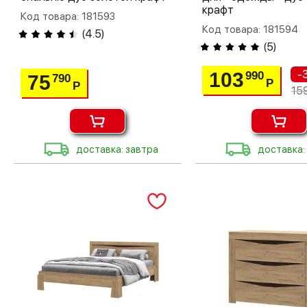
крафт
Код товара: 181593
Код товара: 181594
(
4.5
)
(
5
)
-
103
990
75
790
Р
Р
15
доставка: завтра
доставка: