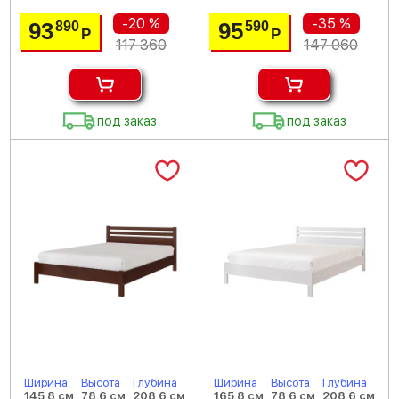
-20 %
-35 %
93
95
890
590
Р
Р
117 360
147 060
под заказ
под заказ
Ширина
Высота
Глубина
Ширина
Высота
Глубина
145.8 см
78.6 см
208.6 см
165.8 см
78.6 см
208.6 см