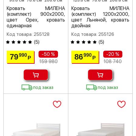
95.8 см
78.6 см
208.6 см
125.8 см
78.6 см
208.6 см
Кровать МИЛЕНА
Кровать МИЛЕНА
(комплект) 900х2000,
(комплект) 1200х2000,
цвет Орех, кровать
цвет Льняной, кровать
одинарная
двойная
Код товара: 255128
Код товара: 255126
(
5
)
(
5
)
-50 %
-20 %
79
86
990
990
Р
Р
159 980
108 740
под заказ
под заказ