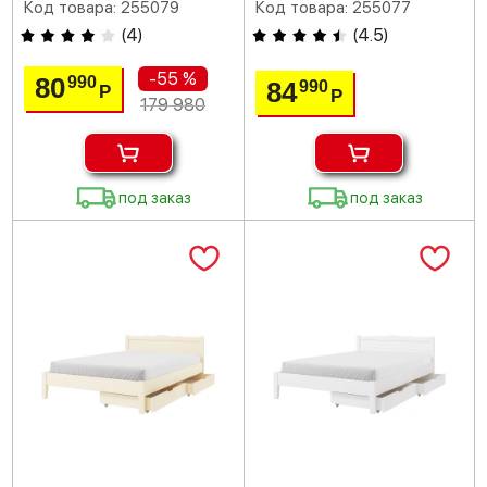
Код товара: 255079
Код товара: 255077
(
4
)
(
4.5
)
-55 %
80
990
84
990
Р
Р
179 980
под заказ
под заказ