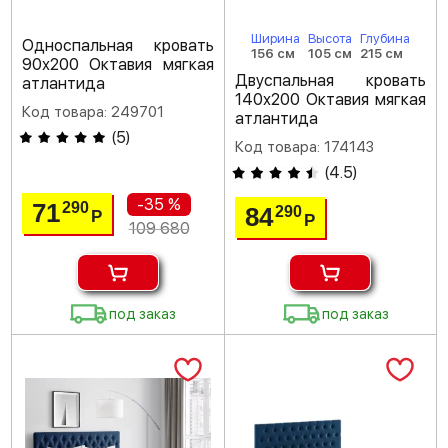
Ширина
Высота
Глубина
Односпальная кровать
156 см
105 см
215 см
90х200 Октавия мягкая
Двуспальная кровать
атлантида
140х200 Октавия мягкая
Код товара: 249701
атлантида
(
5
)
Код товара: 174143
(
4.5
)
-35 %
71
290
84
290
Р
Р
109 680
под заказ
под заказ