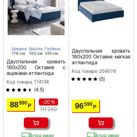
Ширина
Высота
Глубина
Двуспальная кровать
176 см
105 см
215 см
180х200 Октавия мягкая
Двуспальная кровать
атлантида
160х200 Октавия с
Код товара: 204074
ящиками атлантида
(
5
)
Код товара: 174138
(
4.5
)
-20 %
88
990
96
590
Р
Р
111 240
под заказ
под заказ