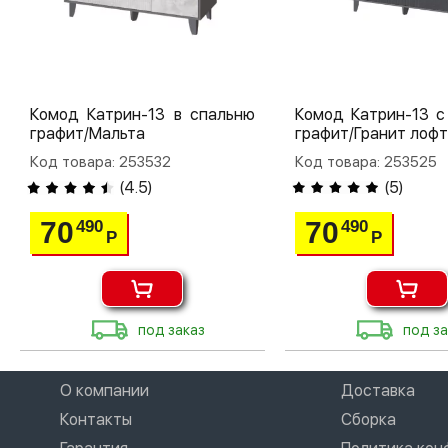
Комод Катрин-13 в спальню
Комод Катрин-13 с
графит/Мальта
графит/Гранит лофт
Код товара: 253532
Код товара: 253525
(
4.5
)
(
5
)
70
70
490
490
Р
Р
под заказ
под за
О компании
Доставка
Контакты
Сборка