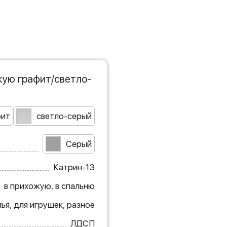
жую графит/светло-
фит
светло-серый
Серый
Катрин-13
в прихожую, в спальню
ья, для игрушек, разное
ЛДСП