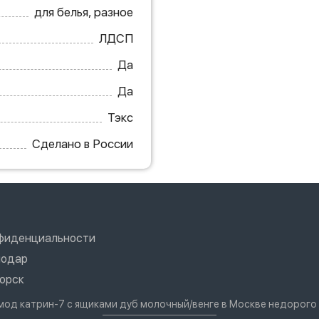
для белья, разное
ЛДСП
Да
Да
Тэкс
Сделано в России
нфиденциальности
нодар
орск
омод катрин-7 с ящиками дуб молочный/венге в Москве недорого