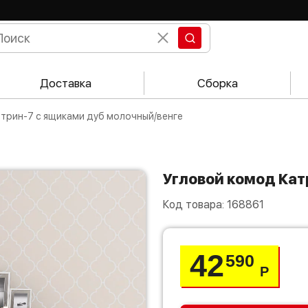
Доставка
Сборка
атрин-7 с ящиками дуб молочный/венге
Угловой комод Ка
Код товара:
168861
42
590
Р