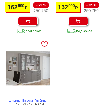
-35 %
-35 %
162
162
990
990
Р
Р
250 750
250 750
под заказ
под заказ
Ширина
Высота
Глубина
160 см
215 см
43 см