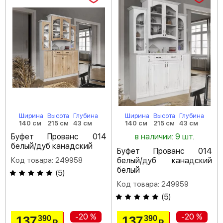
Ширина
Высота
Глубина
Ширина
Высота
Глубина
140 см
215 см
43 см
140 см
215 см
43 см
Буфет Прованс 014
в наличии: 9 шт.
белый/дуб канадский
Буфет Прованс 014
Код товара: 249958
белый/дуб канадский
белый
(
5
)
Код товара: 249959
(
5
)
-20 %
-20 %
137
137
390
390
Р
Р