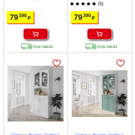
(
5
)
79
79
390
390
Р
Р
под заказ
под заказ
Ширина
Высота
Глубина
Ширина
Высота
Глубина