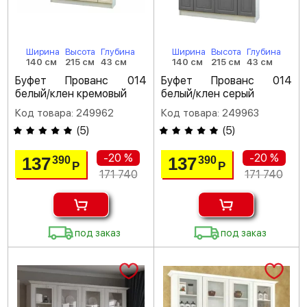
Ширина
Высота
Глубина
Ширина
Высота
Глубина
140 см
215 см
43 см
140 см
215 см
43 см
Буфет Прованс 014
Буфет Прованс 014
белый/клен кремовый
белый/клен серый
Код товара: 249962
Код товара: 249963
(
5
)
(
5
)
-20 %
-20 %
137
137
390
390
Р
Р
171 740
171 740
под заказ
под заказ