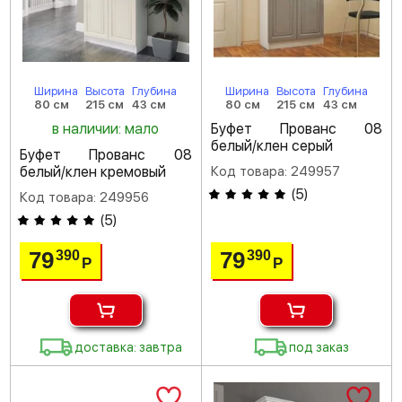
Ширина
Высота
Глубина
Ширина
Высота
Глубина
80 см
215 см
43 см
80 см
215 см
43 см
в наличии: мало
Буфет Прованс 08
белый/клен серый
Буфет Прованс 08
белый/клен кремовый
Код товара: 249957
(
5
)
Код товара: 249956
(
5
)
79
79
390
390
Р
Р
доставка: завтра
под заказ