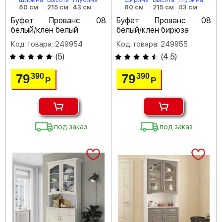
80 см
215 см
43 см
80 см
215 см
43 см
Буфет Прованс 08
Буфет Прованс 08
белый/клен белый
белый/клен бирюза
Код товара: 249954
Код товара: 249955
(
5
)
(
4.5
)
79
79
390
390
Р
Р
под заказ
под заказ