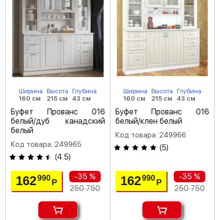
Ширина
Высота
Глубина
Ширина
Высота
Глубина
160 см
215 см
43 см
160 см
215 см
43 см
Буфет Прованс 016
Буфет Прованс 016
белый/дуб канадский
белый/клен белый
белый
Код товара: 249966
Код товара: 249965
(
5
)
(
4.5
)
-35 %
-35 %
162
162
990
990
Р
Р
250 750
250 750