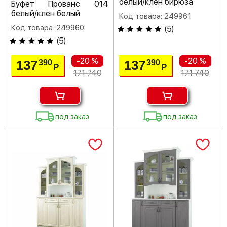
белый/клен бирюза
Буфет Прованс 014
белый/клен белый
Код товара: 249961
Код товара: 249960
(
5
)
(
5
)
-20 %
-20 %
137
137
390
390
Р
Р
171 740
171 740
под заказ
под заказ