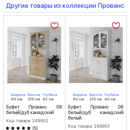
Другие товары из коллекции Прованс
Ширина
Высота
Глубина
Ширина
Высота
Глубина
80 см
215 см
43 см
80 см
215 см
43 см
Буфет Прованс 08
Буфет Прованс 08
белый/дуб канадский
белый/дуб канадский
белый
Код товара: 249952
Код товара: 249953
(
5
)