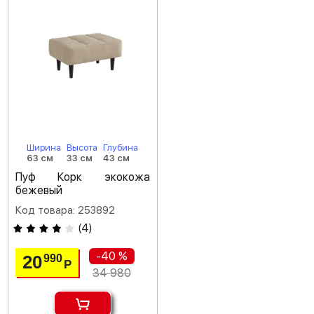
Ширина
Высота
Глубина
63 см
33 см
43 см
Пуф Корк экокожа
бежевый
Код товара: 253892
(
4
)
-40 %
20
990
Р
34 980